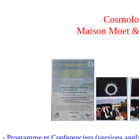
Cosmolog
Maison Moet &
- Programme et Conferenciers (versions angla